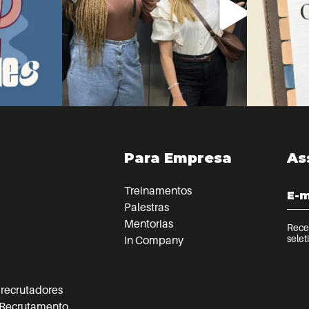
Para Empresa
As
Treinamentos
Palestras
Mentorias
Receb
selet
In Company
 recrutadores
o Recrutamento