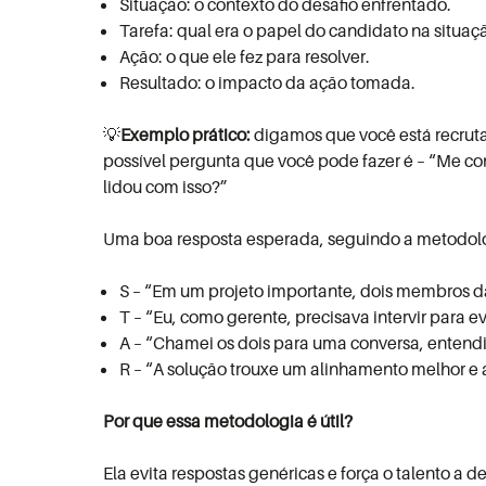
Situação: o contexto do desafio enfrentado.
Tarefa: qual era o papel do candidato na situaç
Ação: o que ele fez para resolver.
Resultado: o impacto da ação tomada.
💡
Exemplo prático:
d
igamos que você está recruta
possível pergunta que você pode fazer é –
“Me co
lidou com isso?”
Uma boa resposta esperada, seguindo a metodolog
S – “Em um projeto importante, dois membros 
T – “Eu, como gerente, precisava intervir para e
A – “Chamei os dois para uma conversa, entendi
R – “A solução trouxe um alinhamento melhor e
Por que essa metodologia é útil?
Ela evita respostas genéricas e força o talento a