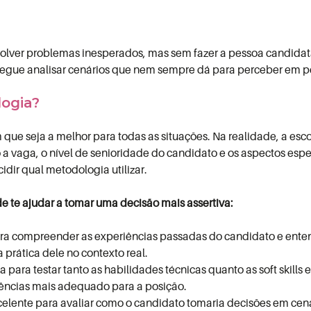
esolver problemas inesperados, mas sem fazer a pessoa candidata 
nsegue analisar cenários que nem sempre dá para perceber em p
ogia?
ue seja a melhor para todas as situações. Na realidade, a esco
 vaga, o nível de senioridade do candidato e os aspectos especí
idir qual metodologia utilizar.
de te ajudar a tomar uma decisão mais assertiva:
ra compreender as experiências passadas do candidato e ente
 prática dele no contexto real.
a para testar tanto as habilidades técnicas quanto as soft skills
tências mais adequado para a posição.
lente para avaliar como o candidato tomaria decisões em cenár