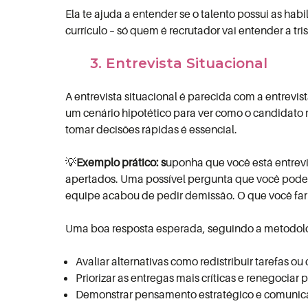
Ela te ajuda a entender se o talento possui as ha
currículo – só quem é recrutador vai entender a tri
3. Entrevista Situacional
A entrevista situacional é parecida com a entrev
um cenário hipotético para ver como o candidato r
tomar decisões rápidas é essencial.
💡
Exemplo prático: s
uponha que você está entrevi
apertados. Uma possível pergunta que você pode 
equipe acabou de pedir demissão. O que você fari
Uma boa resposta esperada, seguindo a metodologi
Avaliar alternativas como redistribuir tarefas ou
Priorizar as entregas mais críticas e renegociar 
Demonstrar pensamento estratégico e comunica