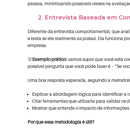
pessoa, minimizando possíveis vieses na avaliaçã
2. Entrevista Baseada em Co
Diferente da entrevista comportamental, que anal
e testa se ele realmente as possui.
Ela funciona por
empresa.
💡
Exemplo prático:
v
amos supor que você está co
possível pergunta que você pode fazer é –
“Se voc
Uma boa resposta esperada, seguindo a metodol
Explicar a abordagem lógica para identificar a 
Citar ferramentas que utilizaria para validar os 
Mostrar que entende o impacto de informações 
Por que essa metodologia é útil?