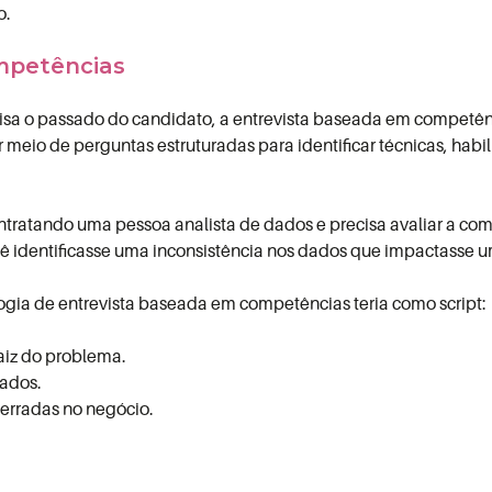
o.
mpetências
isa o passado do candidato, a entrevista baseada em competênc
 meio de perguntas estruturadas para identificar técnicas, habil
ntratando uma pessoa analista de dados e precisa avaliar a c
ê identificasse uma inconsistência nos dados que impactasse um
ogia de entrevista baseada em competências teria como
script
:
raiz do problema.
dados.
erradas no negócio.