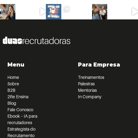
Menu
Para Empresa
Home
Treinamentos
Sobre
Palestras
B2B
Mentorias
2Re Ensina
In Company
Blog
Fale Conosco
Ebook – IA para
recrutadores
Estrategista do
Recrutamento