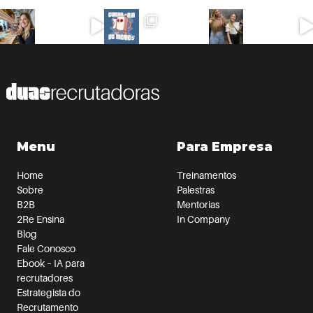
Menu
Para Empresa
Home
Treinamentos
Sobre
Palestras
B2B
Mentorias
2Re Ensina
In Company
Blog
Fale Conosco
Ebook – IA para
recrutadores
Estrategista do
Recrutamento