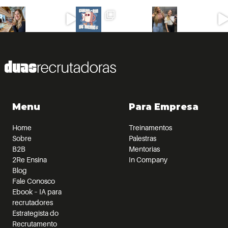
Menu
Para Empresa
Home
Treinamentos
Sobre
Palestras
B2B
Mentorias
2Re Ensina
In Company
Blog
Fale Conosco
Ebook – IA para
recrutadores
Estrategista do
Recrutamento