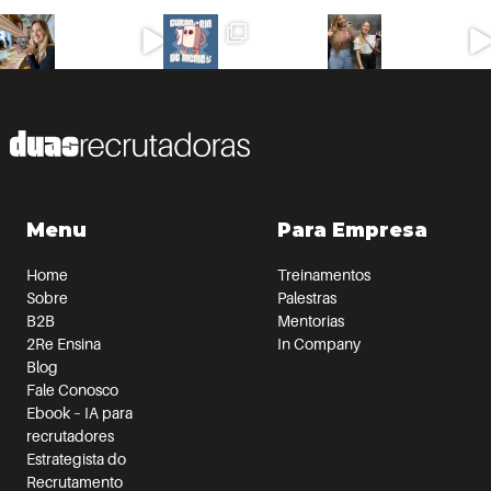
Menu
Para Empresa
Home
Treinamentos
Sobre
Palestras
B2B
Mentorias
2Re Ensina
In Company
Blog
Fale Conosco
Ebook – IA para
recrutadores
Estrategista do
Recrutamento