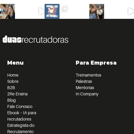
Menu
Para Empresa
Home
Treinamentos
Sobre
Palestras
B2B
Mentorias
2Re Ensina
In Company
Blog
Fale Conosco
Ebook – IA para
recrutadores
Estrategista do
Recrutamento